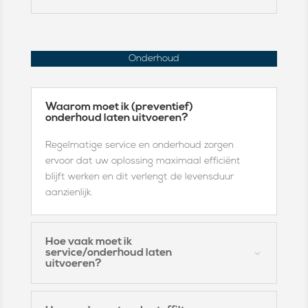
Onderhoud
Waarom moet ik (preventief)
onderhoud laten uitvoeren?
Regelmatige service en onderhoud zorgen
ervoor dat uw oplossing maximaal efficiënt
blijft werken en dit verlengt de levensduur
aanzienlijk.
Hoe vaak moet ik
service/onderhoud laten
uitvoeren?