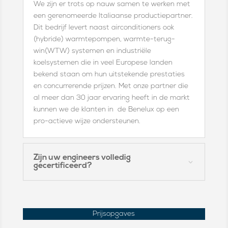
We zijn er trots op nauw samen te werken met
een gerenomeerde Italiaanse productiepartner.
Dit bedrijf levert naast airconditioners ook
(hybride) warmtepompen, warmte-terug-
win(WTW) systemen en industriële
koelsystemen die in veel Europese landen
bekend staan om hun uitstekende prestaties
en concurrerende prijzen. Met onze partner die
al meer dan 30 jaar ervaring heeft in de markt
kunnen we de klanten in de Benelux op een
pro-actieve wijze ondersteunen.
Zijn uw engineers volledig
gecertificeerd?
Prijsopgaves