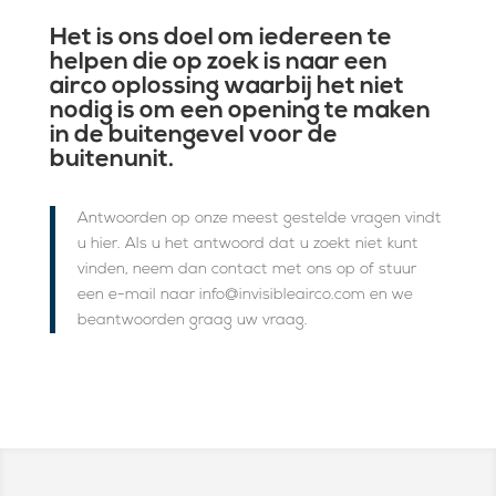
Het is ons doel om iedereen te
helpen die op zoek is naar een
airco oplossing waarbij het niet
nodig is om een opening te maken
in de buitengevel voor de
buitenunit.
Antwoorden op onze meest gestelde vragen vindt
u hier. Als u het antwoord dat u zoekt niet kunt
vinden, neem dan contact met ons op of stuur
een e-mail naar info@invisibleairco.com en we
beantwoorden graag uw vraag.