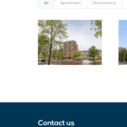
All
Apartment
Monumental
Apartment
,
Residential
Apa
Resi
Contact us