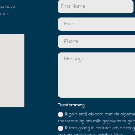
you have
 will
Toestemming
Ik ga hierbij akkoord met de algem
toestemming om mijn gegevens te gebr
Ik kom graag in contact om de mog