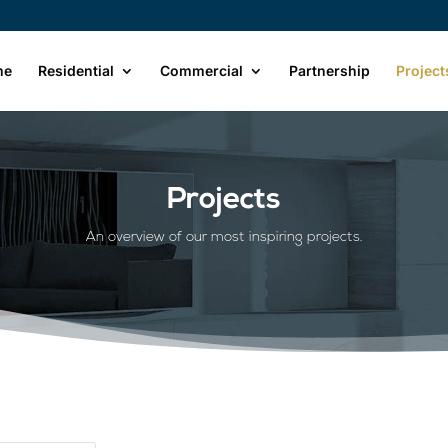
me
Residential
Commercial
Partnership
Project
Projects
An overview of our most inspiring projects.