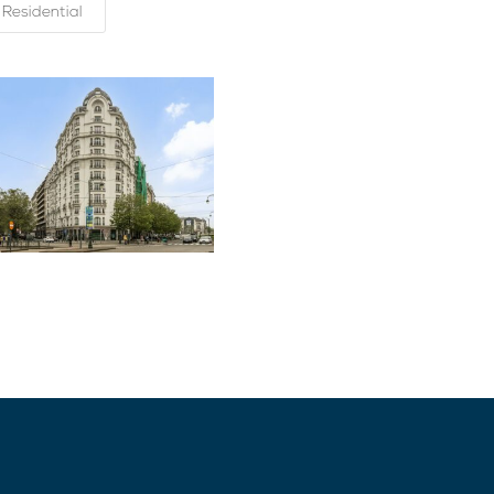
Residential
rtment
,
Monumental
,
dential